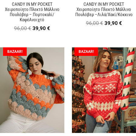
CANDY IN MY POCKET
CANDY IN MY POCKET
Χειροποίητο Πλεκτό Μάλλινο
Χειροποίητο Πλεκτό Μάλλινο
Πουλόβερ – Πορτοκαλί/
Πουλόβερ –Λιλά/Χακί/Κόκκινο
ΚαφέΑνοιχτό
Original
Η
96,00
€
39,90
€
Original
Η
96,00
€
39,90
€
price
τρέχ
price
τρέχουσα
was:
τιμή
was:
τιμή
96,00 €.
είναι:
BAZAAR!
BAZAAR!
96,00 €.
είναι:
39,90 
39,90 €.