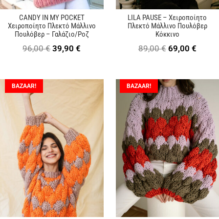
CANDY IN MY POCKET
LILA PAUSE – Χειροποίητο
Χειροποίητο Πλεκτό Μάλλινο
Πλεκτό Μάλλινο Πουλόβερ
Πουλόβερ – Γαλάζιο/Ροζ
Κόκκινο
Original
Η
Original
Η
96,00
€
39,90
€
89,00
€
69,00
€
price
τρέχουσα
price
τρέχ
was:
τιμή
was:
τιμή
BAZAAR!
BAZAAR!
96,00 €.
είναι:
89,00 €.
είναι:
39,90 €.
69,00 