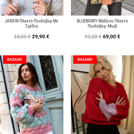
JARDIN Πλεκτό Πουλόβερ Με
BLUEBERRY Μάλλινο Πλεκτό
Σχέδια
Πουλόβερ -Μωβ
Original
Η
Original
Η
34,00
€
29,90
€
93,00
€
69,00
€
price
τρέχουσα
price
τρέχ
was:
τιμή
was:
τιμή
BAZAAR!
BAZAAR!
34,00 €.
είναι:
93,00 €.
είναι:
29,90 €.
69,00 