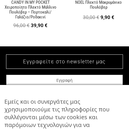
CANDY IN MY POCKET
NOEL Πλεκτό Μακρυμάνικο
Χειροποίητο Πλεκτό Μάλλινο
Πουλόβερ
Πουλόβερ – Πορτοκαλί/
Original
Η
30,00
€
9,90
€
Γαλάζιο/Ροδακινί
Original
Η
price
τρέχο
96,00
€
39,90
€
price
τρέχουσα
was:
τιμή
was:
τιμή
30,00 €.
είναι:
96,00 €.
είναι:
9,90 €
39,90 €.
Εμείς και οι συνεργάτες μας
χρησιμοποιούμε τις πληροφορίες που
συλλέγονται μέσω των cookies και
ΕΠΙΚΟΙΝΩΝΙΑ
παρόμοιων τεχνολογιών για να
STORIES