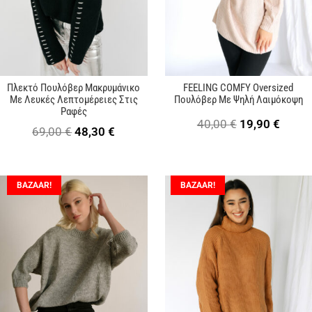
Πλεκτό Πουλόβερ Μακρυμάνικο
FEELING COMFY Oversized
Με Λευκές Λεπτομέρειες Στις
Πουλόβερ Με Ψηλή Λαιμόκοψη
Ραφές
Original
Η
40,00
€
19,90
€
Original
Η
69,00
€
48,30
€
price
τρέχ
price
τρέχουσα
was:
τιμή
was:
τιμή
40,00 €.
είναι:
BAZAAR!
BAZAAR!
69,00 €.
είναι:
19,90 
48,30 €.