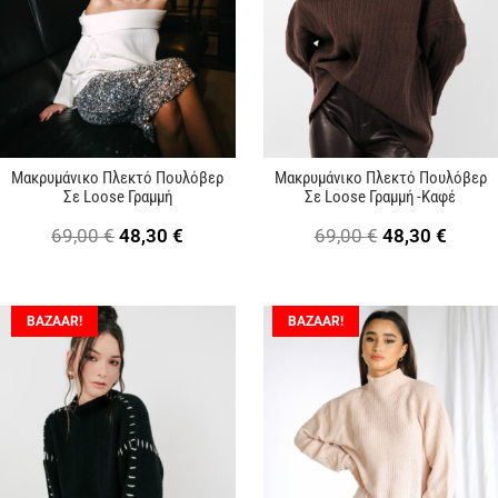
Μακρυμάνικο Πλεκτό Πουλόβερ
Μακρυμάνικο Πλεκτό Πουλόβερ
Σε Loose Γραμμή
Σε Loose Γραμμή -Καφέ
Original
Η
Original
Η
69,00
€
48,30
€
69,00
€
48,30
€
price
τρέχουσα
price
τρέχ
was:
τιμή
was:
τιμή
BAZAAR!
BAZAAR!
69,00 €.
είναι:
69,00 €.
είναι:
48,30 €.
48,30 