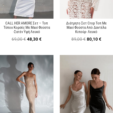
CALL HER AMORE Σετ – Τοπ
Διάτρητο Σετ Crop Τοπ Με
Τύπου Κορσές Με Maxi Φούστα
Maxi Φούστα Από Δαντέλα
-Σατέν Υφή Λευκό
Κιπούρ- Λευκό
Original
Η
Original
Η
69,00
€
48,30
€
89,00
€
80,10
€
price
τρέχουσα
price
τρέχ
was:
τιμή
was:
τιμή
69,00 €.
είναι:
89,00 €.
είναι:
48,30 €.
80,10 