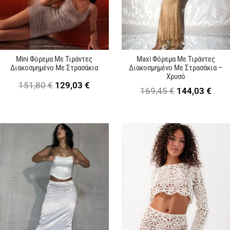
Mini Φόρεμα Με Τιράντες
Maxi Φόρεμα Με Τιράντες
Διακοσμημένο Με Στρασάκια
Διακοσμημένο Με Στρασάκια –
Χρυσό
Original
Η
151,80
€
129,03
€
Original
Η
169,45
€
144,03
€
price
τρέχουσα
price
τρέ
was:
τιμή
was:
τιμή
151,80 €.
είναι:
169,45 €.
είνα
129,03 €.
144,