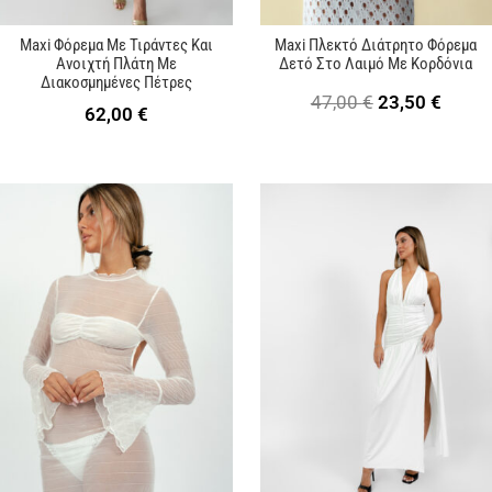
Maxi Φόρεμα Με Τιράντες Και
Maxi Πλεκτό Διάτρητο Φόρεμα
Ανοιχτή Πλάτη Με
Δετό Στο Λαιμό Με Κορδόνια
Διακοσμημένες Πέτρες
Original
Η
47,00
€
23,50
€
62,00
€
price
τρέχ
was:
τιμή
47,00 €.
είναι:
23,50 