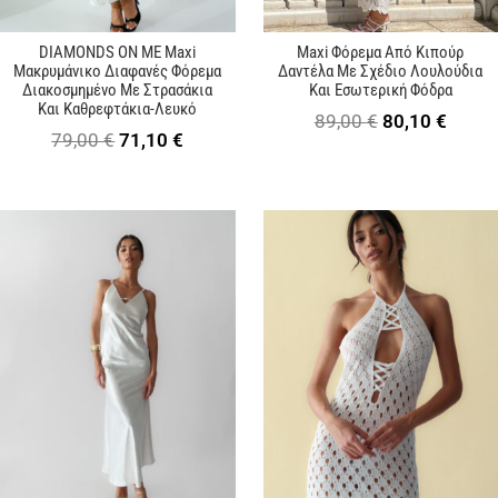
DIAMONDS ON ME Maxi
Maxi Φόρεμα Από Κιπούρ
Μακρυμάνικο Διαφανές Φόρεμα
Δαντέλα Με Σχέδιο Λουλούδια
Διακοσμημένο Με Στρασάκια
Και Εσωτερική Φόδρα
Και Καθρεφτάκια-Λευκό
Original
Η
89,00
€
80,10
€
Original
Η
79,00
€
71,10
€
price
τρέχ
price
τρέχουσα
was:
τιμή
was:
τιμή
89,00 €.
είναι:
79,00 €.
είναι:
80,10 
71,10 €.