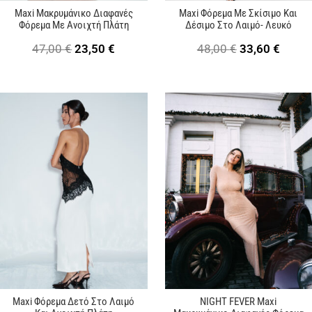
Maxi Μακρυμάνικο Διαφανές
Maxi Φόρεμα Με Σκίσιμο Και
Φόρεμα Με Ανοιχτή Πλάτη
Δέσιμο Στο Λαιμό- Λευκό
Original
Η
Original
Η
47,00
€
23,50
€
48,00
€
33,60
€
price
τρέχουσα
price
τρέχ
was:
τιμή
was:
τιμή
47,00 €.
είναι:
48,00 €.
είναι:
23,50 €.
33,60 
Maxi Φόρεμα Δετό Στο Λαιμό
NIGHT FEVER Maxi