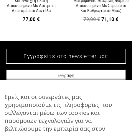
Και Ανοιχτή Πλάτη
Μακρυμάνικο Διαφανές Φόρεμα
Διακοσμημένο Με Διάτρητη
Διακοσμημένο Με Στρασάκια
Λεπτομέρεια Δαντέλα
Και Καθρεφτάκια-Μπεζ
Original
Η
77,00
€
79,00
€
71,10
€
price
τρέχ
was:
τιμή
79,00 €.
είναι:
71,10 
Εμείς και οι συνεργάτες μας
χρησιμοποιούμε τις πληροφορίες που
συλλέγονται μέσω των cookies και
ΕΠΙΚΟΙΝΩΝΙΑ
παρόμοιων τεχνολογιών για να
STORIES
βελτιώσουμε την εμπειρία σας στον