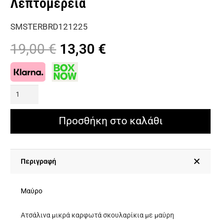
Λεπτομέρεια
SMSTERBRD121225
Original
Η
19,00
€
13,30
€
price
τρέχουσα
was:
τιμή
19,00 €.
είναι:
Ατσάλινα
13,30 €.
Μικρά
Καρφωτά
Προσθήκη στο καλάθι
Σκουλαρίκια
Με
Μαύρη
Περιγραφή
Στρογγυλή
Λεπτομέρεια
Μαύρο
ποσότητα
Ατσάλινα μικρά καρφωτά σκουλαρίκια με μαύρη