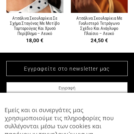
Ατσάλινα Σκουλαρίκια Σε
Ατσάλινα Σκουλαρίκια Με
Σχήμα Σταγόνας Με Μοτίβο
Γυαλιστερό Τετράγωνο
Ταρταρούγας Και Χρυσό
Σχέδιο Και Ανάγλυφο
Περίβλημα – Λευκό
Πλαίσιο – Λευκό
18,00
€
24,50
€
Εμείς και οι συνεργάτες μας
χρησιμοποιούμε τις πληροφορίες που
συλλέγονται μέσω των cookies και
ΕΠΙΚΟΙΝΩΝΙΑ