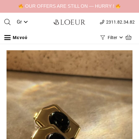
OUR OFFERS ARE STILL ON — HURRY !
Gr
2311.82.34.82
Μενού
Filter