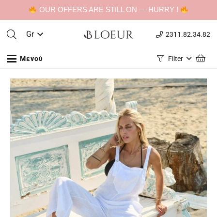
OUR OFFERS ARE STILL ON — HURRY !
Gr
2311.82.34.82
Μενού
Filter