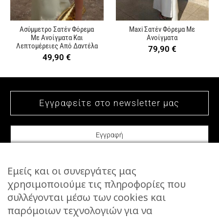
Ασύμμετρο Σατέν Φόρεμα
Maxi Σατέν Φόρεμα Με
Με Ανοίγματα Και
Ανοίγματα
Λεπτομέρειες Από Δαντέλα
79,90
€
49,90
€
Εμείς και οι συνεργάτες μας
χρησιμοποιούμε τις πληροφορίες που
συλλέγονται μέσω των cookies και
ΕΠΙΚΟΙΝΩΝΙΑ
παρόμοιων τεχνολογιών για να
STORIES