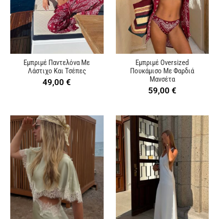
Εμπριμέ Παντελόνα Με
Εμπριμέ Oversized
Λάστιχο Και Τσέπες
Πουκάμισο Με Φαρδιά
Μανσέτα
49,00
€
59,00
€