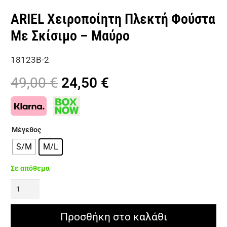
ARIEL Χειροποίητη Πλεκτή Φούστα
Με Σκίσιμο – Μαύρο
18123Β-2
Original
Η
49,00
€
24,50
€
price
τρέχουσα
was:
τιμή
49,00 €.
είναι:
Μέγεθος
24,50 €.
S/M
M/L
Σε απόθεμα
ARIEL
Χειροποίητη
Πλεκτή
Προσθήκη στο καλάθι