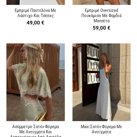
Εμπριμέ Παντελόνα Με
Εμπριμέ Oversized
Λάστιχο Και Τσέπες
Πουκάμισο Με Φαρδιά
Μανσέτα
49,00
€
59,00
€
Ασύμμετρο Σατέν Φόρεμα
Maxi Σατέν Φόρεμα Με
Με Ανοίγματα Και
Ανοίγματα