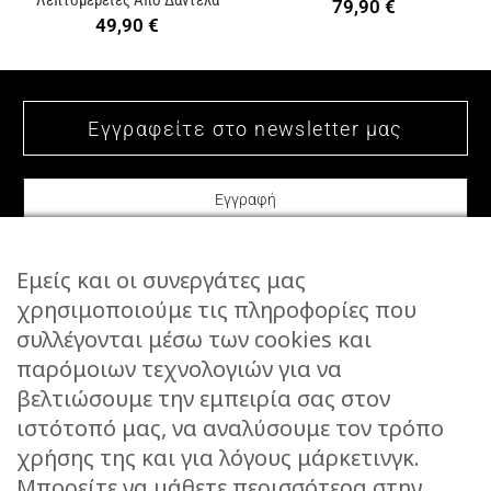
Λεπτομέρειες Από Δαντέλα
79,90
€
49,90
€
Εμείς και οι συνεργάτες μας
χρησιμοποιούμε τις πληροφορίες που
συλλέγονται μέσω των cookies και
ΕΠΙΚΟΙΝΩΝΙΑ
παρόμοιων τεχνολογιών για να
STORIES
βελτιώσουμε την εμπειρία σας στον
ΕΠΙΣΤΡΟΦΕΣ
ιστότοπό μας, να αναλύσουμε τον τρόπο
ΤΡΟΠΟΙ ΑΠΟΣΤΟΛΗΣ
χρήσης της και για λόγους μάρκετινγκ.
ΤΡΟΠΟΙ ΠΛΗΡΩΜΗΣ
Μπορείτε να μάθετε περισσότερα στην