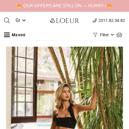
OUR OFFERS ARE STILL ON — HURRY !
Gr
2311.82.34.82
Μενού
Filter