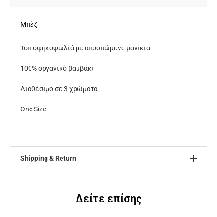
Οργανικό
Βαμβάκι
Μπέζ
Με
Τοπ σφηκοφωλιά με αποσπώμενα μανίκια
Αποσπώμενα
Μανίκια
100% οργανικό βαμβάκι
-Μπεζ
Διαθέσιμο σε 3 χρώματα
ποσότητα
One Size
Shipping & Return
Δείτε επίσης