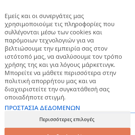
Εμείς και οι συνεργάτες μας
χρησιμοποιούμε τις πληροφορίες που
συλλέγονται μέσω των cookies και
ΕΠΙΚΟΙΝΩΝΙΑ
παρόμοιων τεχνολογιών για να
STORIES
βελτιώσουμε την εμπειρία σας στον
ΕΠΙΣΤΡΟΦΕΣ
ιστότοπό μας, να αναλύσουμε τον τρόπο
ΤΡΟΠΟΙ ΑΠΟΣΤΟΛΗΣ
χρήσης της και για λόγους μάρκετινγκ.
ΤΡΟΠΟΙ ΠΛΗΡΩΜΗΣ
Μπορείτε να μάθετε περισσότερα στην
πολιτική απορρήτου μας και να
ΠΡΟΣΤΑΣΙΑ ΔΕΔΟΜΕΝΩΝ
διαχειριστείτε την συγκατάθεσή σας
ΟΡΟΙ ΧΡΗΣΗΣ
οποιαδήποτε στιγμή.
ΑΝΑΖΗΤΗΣΗ ΠΑΡΑΓΓΕΛΙΑΣ
ΠΡΟΣΤΑΣΙΑ ΔΕΔΟΜΕΝΩΝ
KEEP IN TOUCH
Περισσότερες επιλογές