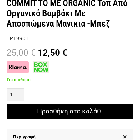
COMMIT TO ME ORGANIC Τοπ Από
Οργανικό Βαμβάκι Με
Αποσπώμενα Μανίκια -Μπεζ
TP19901
Original
Η
25,00
€
12,50
€
price
τρέχουσα
was:
τιμή
25,00 €.
είναι:
Σε απόθεμα
12,50 €.
COMMIT
TO
ME
Προσθήκη στο καλάθι
ORGANIC
Τοπ
Από
Περιγραφή