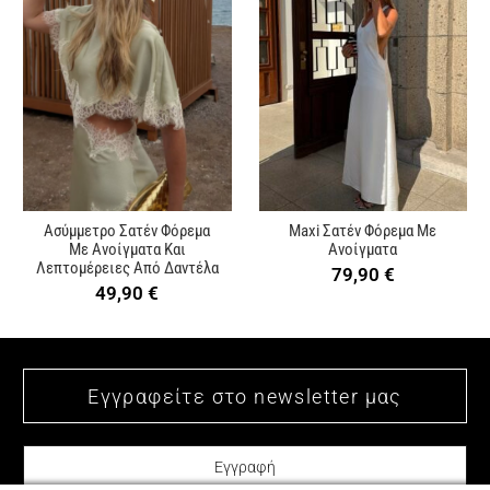
Ασύμμετρο Σατέν Φόρεμα
Maxi Σατέν Φόρεμα Με
Με Ανοίγματα Και
Ανοίγματα
Λεπτομέρειες Από Δαντέλα
79,90
€
49,90
€