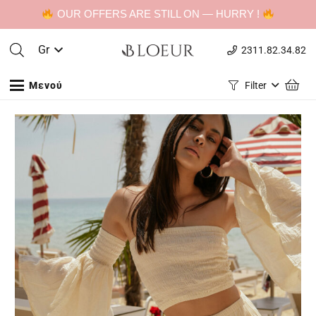
OUR OFFERS ARE STILL ON — HURRY !
Gr
2311.82.34.82
Μενού
Filter