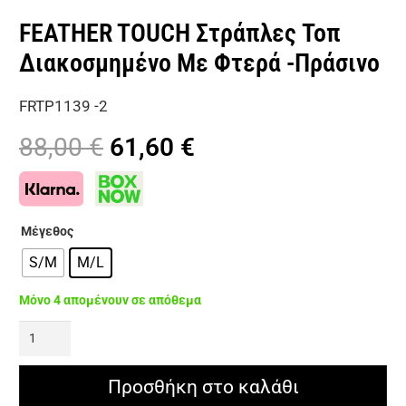
FEATHER TOUCH Στράπλες Τοπ
Διακοσμημένο Με Φτερά -Πράσινο
FRTP1139 -2
Original
Η
88,00
€
61,60
€
price
τρέχουσα
was:
τιμή
88,00 €.
είναι:
Μέγεθος
61,60 €.
S/M
M/L
Μόνο 4 απομένουν σε απόθεμα
FEATHER
TOUCH
Στράπλες
Προσθήκη στο καλάθι