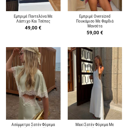
Εμπριμέ Παντελόνα Με
Εμπριμέ Oversized
Λάστιχο Και Τσέπες
Πουκάμισο Με Φαρδιά
Μανσέτα
49,00
€
59,00
€
Ασύμμετρο Σατέν Φόρεμα
Maxi Σατέν Φόρεμα Με