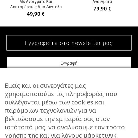
Με Ανοίγματα Και
Ανοίγματα
Λεπτομέρειες Από Δαντέλα
79,90
€
49,90
€
Εμείς και οι συνεργάτες μας
χρησιμοποιούμε τις πληροφορίες που
συλλέγονται μέσω των cookies και
ΕΠΙΚΟΙΝΩΝΙΑ
παρόμοιων τεχνολογιών για να
STORIES
βελτιώσουμε την εμπειρία σας στον
ΕΠΙΣΤΡΟΦΕΣ
ιστότοπό μας, να αναλύσουμε τον τρόπο
ΤΡΟΠΟΙ ΑΠΟΣΤΟΛΗΣ
χρήσης της και για λόγους μάρκετινγκ.