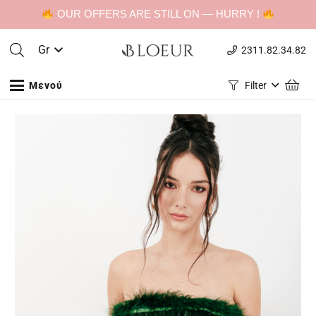
OUR OFFERS ARE STILL ON — HURRY !
Gr
2311.82.34.82
Μενού
Filter