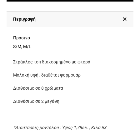
Τοπ
Διακοσμημένο
Με
Περιγραφή
Φτερά
-Πράσινο
Πράσινο
ποσότητα
S/M
,
M/L
Στράπλες τοπ διακοσμημένο με φτερά
Μαλακή υφή , διαθέτει φερμουάρ
Διαθέσιμο σε 8 χρώματα
Διαθέσιμο σε 2 μεγέθη
*Διαστάσεις μοντέλου : Ύψος 1,78εκ. , Κιλά 63