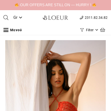
OUR OFFERS ARE STILL ON — HURRY !
Gr
2311.82.34.82
Μενού
Filter