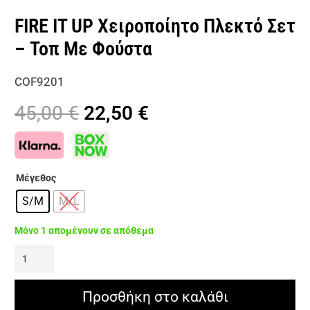
FIRE IT UP Χειροποίητο Πλεκτό Σετ
– Τοπ Με Φούστα
COF9201
Original
Η
45,00
€
22,50
€
price
τρέχουσα
was:
τιμή
45,00 €.
είναι:
Μέγεθος
22,50 €.
S/M
M/L
Μόνο 1 απομένουν σε απόθεμα
FIRE
IT
UP
Προσθήκη στο καλάθι