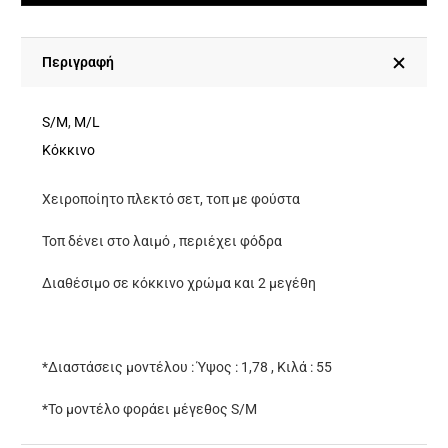
Χειροποίητο
Πλεκτό
Σετ
Περιγραφή
-
Τοπ
S/M
,
M/L
Με
Κόκκινο
Φούστα
Χειροποίητο πλεκτό σετ, τοπ με φούστα
ποσότητα
Τοπ δένει στο λαιμό , περιέχει φόδρα
Διαθέσιμο σε κόκκινο χρώμα και 2 μεγέθη
*Διαστάσεις μοντέλου : Ύψος : 1,78 , Κιλά : 55
*Το μοντέλο φοράει μέγεθος S/M