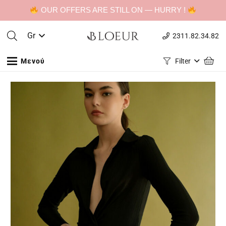
OUR OFFERS ARE STILL ON — HURRY !
Gr
2311.82.34.82
Μενού
Filter