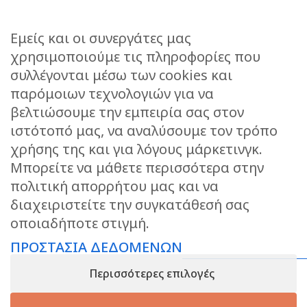
Εμείς και οι συνεργάτες μας
χρησιμοποιούμε τις πληροφορίες που
συλλέγονται μέσω των cookies και
ΕΠΙΚΟΙΝΩΝΙΑ
παρόμοιων τεχνολογιών για να
STORIES
βελτιώσουμε την εμπειρία σας στον
ΕΠΙΣΤΡΟΦΕΣ
ιστότοπό μας, να αναλύσουμε τον τρόπο
ΤΡΟΠΟΙ ΑΠΟΣΤΟΛΗΣ
χρήσης της και για λόγους μάρκετινγκ.
ΤΡΟΠΟΙ ΠΛΗΡΩΜΗΣ
Μπορείτε να μάθετε περισσότερα στην
πολιτική απορρήτου μας και να
ΠΡΟΣΤΑΣΙΑ ΔΕΔΟΜΕΝΩΝ
διαχειριστείτε την συγκατάθεσή σας
ΟΡΟΙ ΧΡΗΣΗΣ
οποιαδήποτε στιγμή.
ΑΝΑΖΗΤΗΣΗ ΠΑΡΑΓΓΕΛΙΑΣ
ΠΡΟΣΤΑΣΙΑ ΔΕΔΟΜΕΝΩΝ
KEEP IN TOUCH
Περισσότερες επιλογές