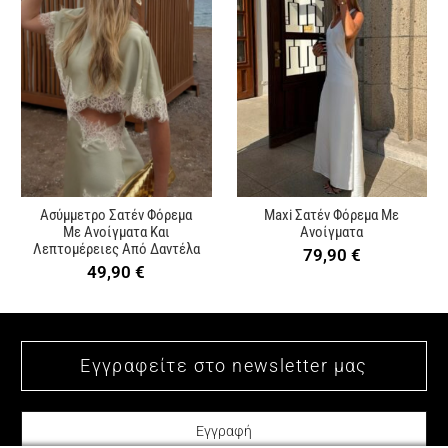
Ασύμμετρο Σατέν Φόρεμα
Maxi Σατέν Φόρεμα Με
Με Ανοίγματα Και
Ανοίγματα
Λεπτομέρειες Από Δαντέλα
79,90
€
49,90
€