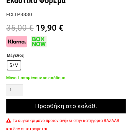
Ελαστικό Φόρεμα
FCLTP8830
Original
Η
35,00
€
19,90
€
price
τρέχουσα
was:
τιμή
35,00 €.
είναι:
Μέγεθος
19,90 €.
S/M
Μόνο 1 απομένουν σε απόθεμα
FIRST
PICK
Mini
Προσθήκη στο καλάθι
Μακρυμάνικο
Το συγκεκριμένο προιόν ανήκει στην κατηγορία BAZAAR
Ελαστικό
και δεν επιστρέφεται!
Φόρεμα