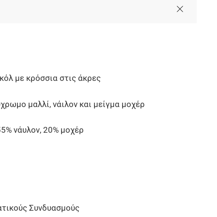
όλ με κρόσσια στις άκρες
χρωμο μαλλί, νάιλον και μείγμα μοχέρ
55% νάυλον, 20% μοχέρ
ατικούς Συνδυασμούς