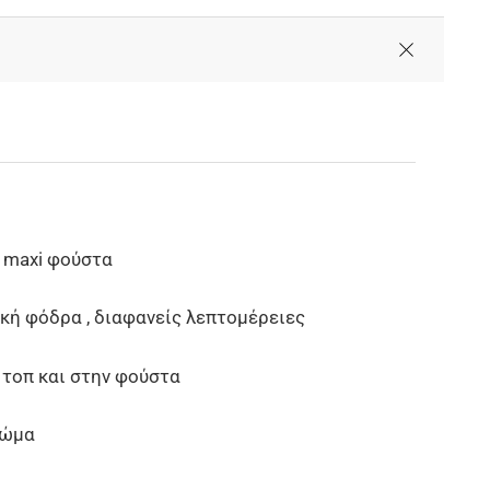
ε maxi φούστα
κή φόδρα , διαφανείς λεπτομέρειες
 τοπ και στην φούστα
ρώμα