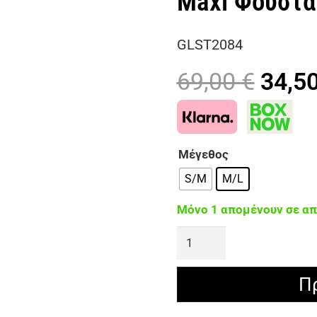
Maxi Φούστα
GLST2084
Origi
69,00
€
34,5
price
was:
69,00
Μέγεθος
S/M
M/L
Μόνο 1 απομένουν σε α
GOLDEN
SAND
Σετ
Π
Με
Ξέφτια