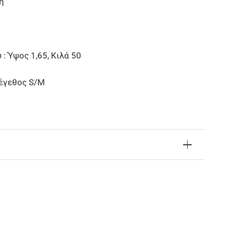
η
: Ύψος 1,65, Κιλά 50
μέγεθος S/M