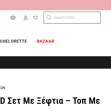
Products
search
CHELORETTE
BAZAAR
ΧΩΝ
 Σετ Με Ξέφτια – Τοπ Με