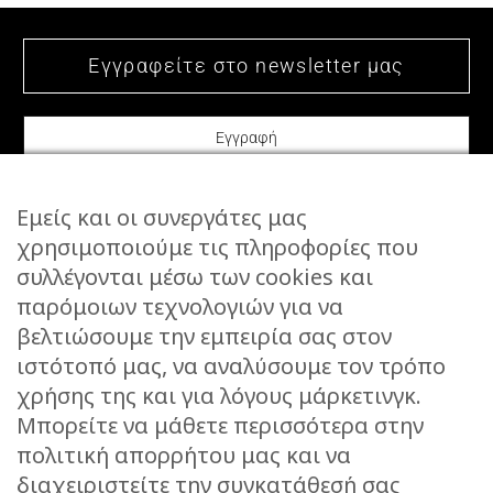
Εμείς και οι συνεργάτες μας
χρησιμοποιούμε τις πληροφορίες που
συλλέγονται μέσω των cookies και
ΕΠΙΚΟΙΝΩΝΙΑ
παρόμοιων τεχνολογιών για να
STORIES
βελτιώσουμε την εμπειρία σας στον
ΕΠΙΣΤΡΟΦΕΣ
ιστότοπό μας, να αναλύσουμε τον τρόπο
ΤΡΟΠΟΙ ΑΠΟΣΤΟΛΗΣ
χρήσης της και για λόγους μάρκετινγκ.
ΤΡΟΠΟΙ ΠΛΗΡΩΜΗΣ
Μπορείτε να μάθετε περισσότερα στην
πολιτική απορρήτου μας και να
ΠΡΟΣΤΑΣΙΑ ΔΕΔΟΜΕΝΩΝ
διαχειριστείτε την συγκατάθεσή σας
ΟΡΟΙ ΧΡΗΣΗΣ