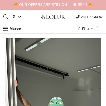
OUR OFFERS ARE STILL ON — HURRY !
Gr
2311.82.34.82
Μενού
Filter