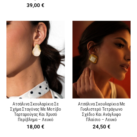
39,00
€
Ατσάλινα Σκουλαρίκια Σε
Ατσάλινα Σκουλαρίκια Με
Σχήμα Σταγόνας Με Μοτίβο
Γυαλιστερό Τετράγωνο
Ταρταρούγας Και Χρυσό
Σχέδιο Και Ανάγλυφο
Περίβλημα – Λευκό
Πλαίσιο – Λευκό
18,00
€
24,50
€