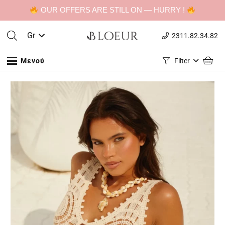
OUR OFFERS ARE STILL ON — HURRY !
Gr
2311.82.34.82
Μενού
Filter