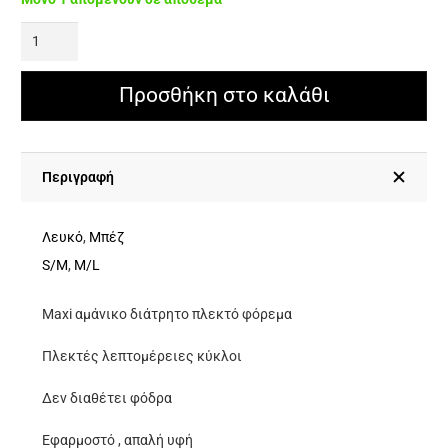
Maxi
Αμάνικο
Διάτρητο
Προσθήκη στο καλάθι
Πλεκτό
Φόρεμα
Με
Περιγραφή
Πλεκτές
Λεπτομέρειες
Λευκό
,
Μπέζ
Κύκλοι
S/M
,
M/L
ποσότητα
Maxi αμάνικο διάτρητο πλεκτό φόρεμα
Πλεκτές λεπτομέρειες κύκλοι
Δεν διαθέτει φόδρα
Εφαρμοστό , απαλή υφή