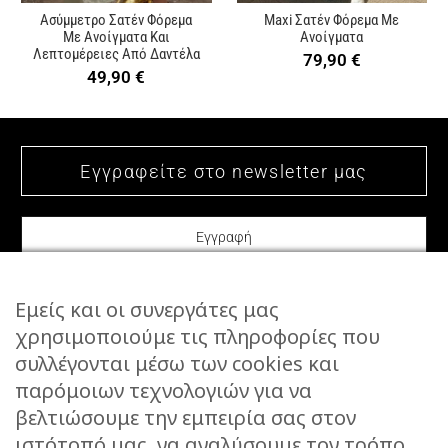
Ασύμμετρο Σατέν Φόρεμα
Maxi Σατέν Φόρεμα Με
Με Ανοίγματα Και
Ανοίγματα
Λεπτομέρειες Από Δαντέλα
79,90
€
49,90
€
Εμείς και οι συνεργάτες μας
χρησιμοποιούμε τις πληροφορίες που
συλλέγονται μέσω των cookies και
ΕΠΙΚΟΙΝΩΝΙΑ
παρόμοιων τεχνολογιών για να
STORIES
βελτιώσουμε την εμπειρία σας στον
ΕΠΙΣΤΡΟΦΕΣ
ιστότοπό μας, να αναλύσουμε τον τρόπο