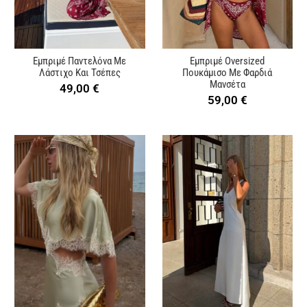
Εμπριμέ Παντελόνα Με
Εμπριμέ Oversized
Λάστιχο Και Τσέπες
Πουκάμισο Με Φαρδιά
Μανσέτα
49,00
€
59,00
€