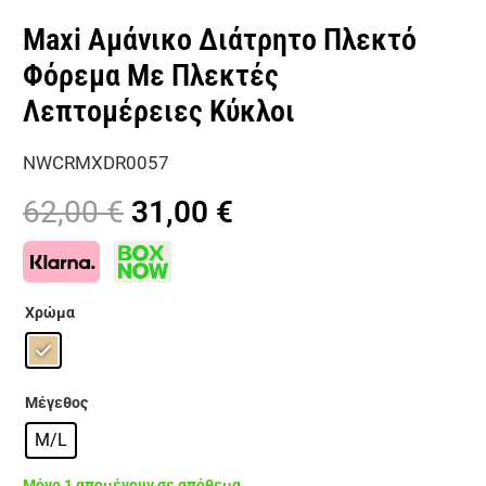
Maxi Αμάνικο Διάτρητο Πλεκτό
Φόρεμα Με Πλεκτές
Λεπτομέρειες Κύκλοι
NWCRMXDR0057
Original
Η
62,00
€
31,00
€
price
τρέχουσα
was:
τιμή
62,00 €.
είναι:
Χρώμα
31,00 €.
Μέγεθος
M/L
Μόνο 1 απομένουν σε απόθεμα