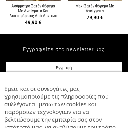
Ασύμμετρο Σατέν Φόρεμα
Maxi Σατέν Φόρεμα Με
Με Ανοίγματα Και
Ανοίγματα
Λεπτομέρειες Από Δαντέλα
79,90
€
49,90
€
Εμείς και οι συνεργάτες μας
χρησιμοποιούμε τις πληροφορίες που
συλλέγονται μέσω των cookies και
ΕΠΙΚΟΙΝΩΝΙΑ
παρόμοιων τεχνολογιών για να
STORIES
βελτιώσουμε την εμπειρία σας στον
ΕΠΙΣΤΡΟΦΕΣ
ιστότοπό μας, να αναλύσουμε τον τρόπο