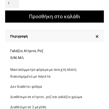
Maxi
Ασύμμετρο
Φόρεμα
Προσθήκη στο καλάθι
Με
Ανοιχτή
Πλάτη
Περιγραφή
Διακοσμημένο
Με
Γαλάζιο
,
Κίτρινο
,
Ροζ
Παγιέτα
S/M
,
M/L
ποσότητα
Maxi ασύμμετρο φόρεμα με ανοιχτή πλάτη
διακοσμημένο με παγιέτα
Δεν διαθέτει φόδρα
Διαθέσιμο σε κίτρινο , ροζ και γαλάζιο χρώμα
Διαθέσιμο σε 2 μεγέθη