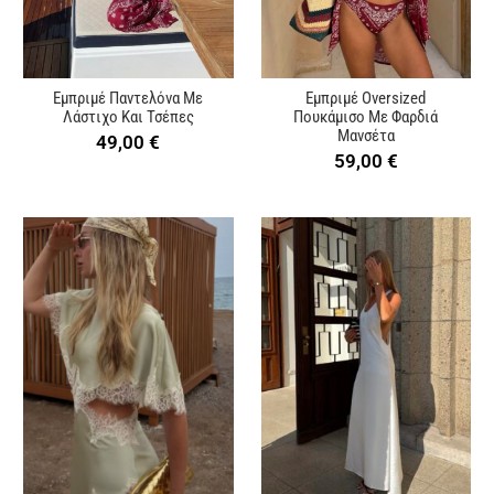
Εμπριμέ Παντελόνα Με
Εμπριμέ Oversized
Λάστιχο Και Τσέπες
Πουκάμισο Με Φαρδιά
Μανσέτα
49,00
€
59,00
€