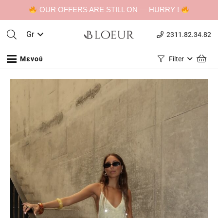
OUR OFFERS ARE STILL ON — HURRY !
Gr
2311.82.34.82
Μενού
Filter