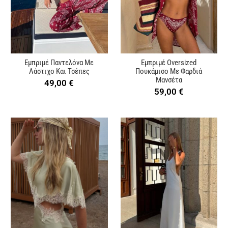
Εμπριμέ Παντελόνα Με
Εμπριμέ Oversized
Λάστιχο Και Τσέπες
Πουκάμισο Με Φαρδιά
Μανσέτα
49,00
€
59,00
€