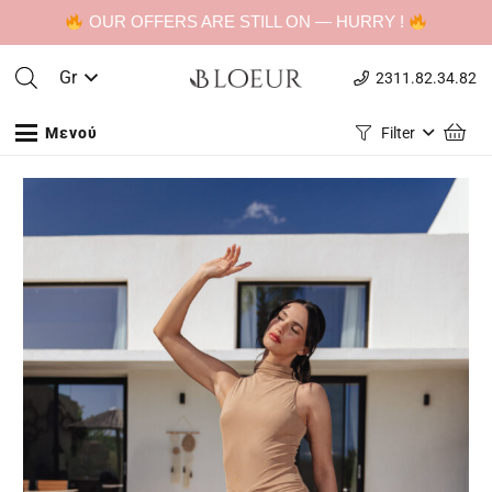
OUR OFFERS ARE STILL ON — HURRY !
Gr
2311.82.34.82
Μενού
Filter