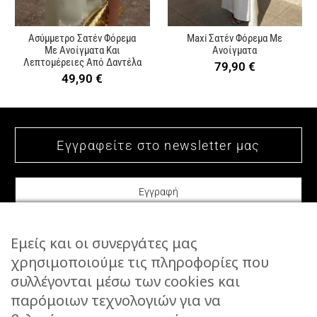
Ασύμμετρο Σατέν Φόρεμα
Maxi Σατέν Φόρεμα Με
Με Ανοίγματα Και
Ανοίγματα
Λεπτομέρειες Από Δαντέλα
79,90
€
49,90
€
Εμείς και οι συνεργάτες μας
χρησιμοποιούμε τις πληροφορίες που
συλλέγονται μέσω των cookies και
ΕΠΙΚΟΙΝΩΝΙΑ
παρόμοιων τεχνολογιών για να
STORIES