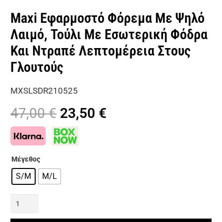
Maxi Εφαρμοστό Φόρεμα Με Ψηλό
Λαιμό, Τούλι Με Εσωτερική Φόδρα
Και Ντραπέ Λεπτομέρεια Στους
Γλουτούς
MXSLSDR210525
Original
Η
47,00
€
23,50
€
price
τρέχουσα
was:
τιμή
47,00 €.
είναι:
Μέγεθος
23,50 €.
S/M
M/L
Maxi
Εφαρμοστό