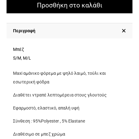
Φόρεμα
Προσθήκη στο καλάθι
Με
Ψηλό
Λαιμό,
Περιγραφή
Τούλι
Με
Μπέζ
Εσωτερική
S/M
,
M/L
Φόδρα
Maxi αμάνικο φόρεμα με ψηλό λαιμό, τούλι και
Και
εσωτερική φόδρα
Ντραπέ
Λεπτομέρεια
Διαθέτει ντραπέ λεπτομέρεια στους γλουτούς
Στους
Εφαρμοστό, ελαστικό, απαλή υφή
Γλουτούς
ποσότητα
Σύνθεση : 95%Polyester , 5% Elastane
Διαθέσιμο σε μπεζ χρώμα