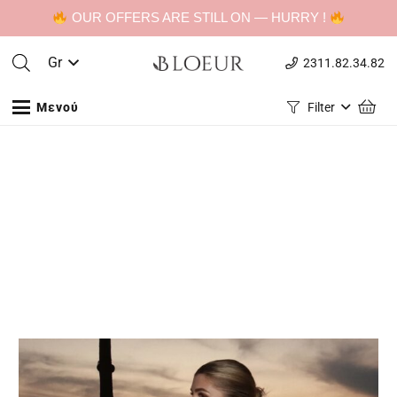
OUR OFFERS ARE STILL ON — HURRY !
Gr
2311.82.34.82
Μενού
Filter