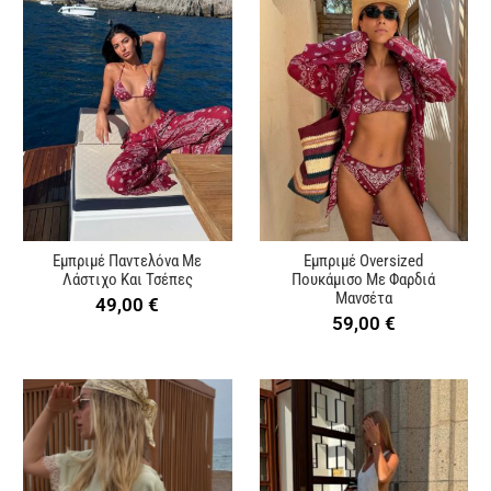
Εμπριμέ Παντελόνα Με
Εμπριμέ Oversized
Λάστιχο Και Τσέπες
Πουκάμισο Με Φαρδιά
Μανσέτα
49,00
€
59,00
€