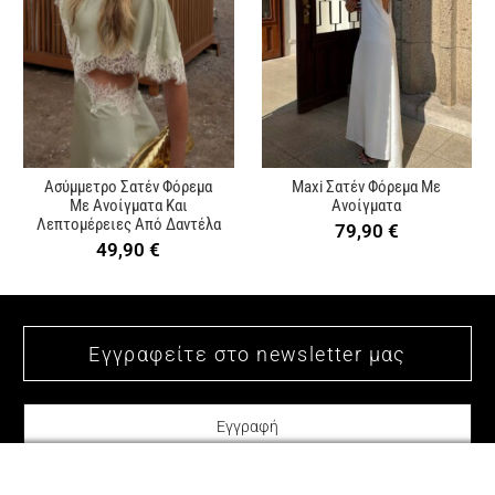
Ασύμμετρο Σατέν Φόρεμα
Maxi Σατέν Φόρεμα Με
Με Ανοίγματα Και
Ανοίγματα
Λεπτομέρειες Από Δαντέλα
79,90
€
49,90
€