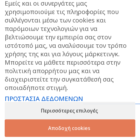
Εμείς και οι συνεργάτες μας
χρησιμοποιούμε τις πληροφορίες που
συλλέγονται μέσω των cookies και
ΕΠΙΚΟΙΝΩΝΙΑ
παρόμοιων τεχνολογιών για να
STORIES
βελτιώσουμε την εμπειρία σας στον
ΕΠΙΣΤΡΟΦΕΣ
ιστότοπό μας, να αναλύσουμε τον τρόπο
ΤΡΟΠΟΙ ΑΠΟΣΤΟΛΗΣ
χρήσης της και για λόγους μάρκετινγκ.
ΤΡΟΠΟΙ ΠΛΗΡΩΜΗΣ
Μπορείτε να μάθετε περισσότερα στην
πολιτική απορρήτου μας και να
ΠΡΟΣΤΑΣΙΑ ΔΕΔΟΜΕΝΩΝ
διαχειριστείτε την συγκατάθεσή σας
ΟΡΟΙ ΧΡΗΣΗΣ
οποιαδήποτε στιγμή.
ΑΝΑΖΗΤΗΣΗ ΠΑΡΑΓΓΕΛΙΑΣ
ΠΡΟΣΤΑΣΙΑ ΔΕΔΟΜΕΝΩΝ
KEEP IN TOUCH
Περισσότερες επιλογές
Αποδοχή cookies
ΑΡ.ΓΕΜΗ: 148858733000