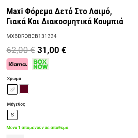
Maxi Φόρεμα Δετό Στο Λαιμό,
Γιακά Και Διακοσμητικά Κουμπιά
MXBDROBCB131224
Original
Η
62,00
€
31,00
€
price
τρέχουσα
was:
τιμή
62,00 €.
είναι:
Χρώμα
31,00 €.
Μέγεθος
S
Μόνο 1 απομένουν σε απόθεμα