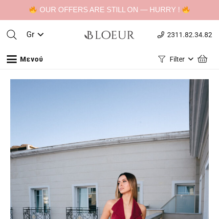
OUR OFFERS ARE STILL ON — HURRY !
Gr
2311.82.34.82
Μενού
Filter