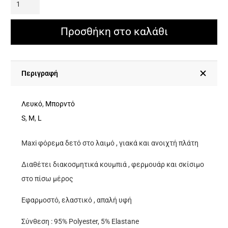
Maxi
Φόρεμα
Δετό
Προσθήκη στο καλάθι
Στο
Λαιμό,
Γιακά
Περιγραφή
Και
Διακοσμητικά
Λευκό
,
Μπορντό
Κουμπιά
S
,
M
,
L
ποσότητα
Maxi φόρεμα δετό στο λαιμό , γιακά και ανοιχτή πλάτη
Διαθέτει διακοσμητικά κουμπιά , φερμουάρ και σκίσιμο
στο πίσω μέρος
Εφαρμοστό, ελαστικό , απαλή υφή
Σύνθεση : 95% Polyester, 5% Elastane