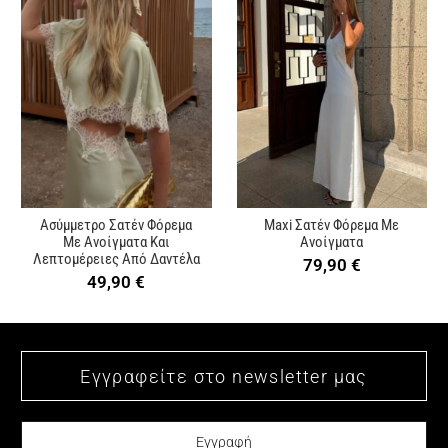
Ασύμμετρο Σατέν Φόρεμα
Maxi Σατέν Φόρεμα Με
Με Ανοίγματα Και
Ανοίγματα
Λεπτομέρειες Από Δαντέλα
79,90
€
49,90
€