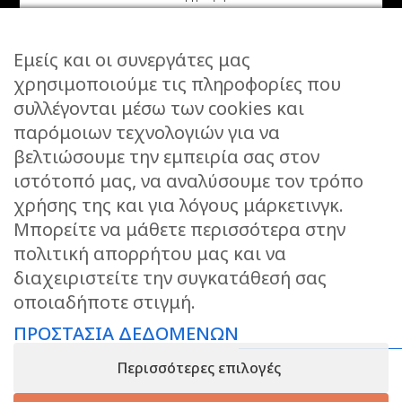
Εμείς και οι συνεργάτες μας
χρησιμοποιούμε τις πληροφορίες που
συλλέγονται μέσω των cookies και
ΕΠΙΚΟΙΝΩΝΙΑ
παρόμοιων τεχνολογιών για να
STORIES
βελτιώσουμε την εμπειρία σας στον
ΕΠΙΣΤΡΟΦΕΣ
ιστότοπό μας, να αναλύσουμε τον τρόπο
ΤΡΟΠΟΙ ΑΠΟΣΤΟΛΗΣ
χρήσης της και για λόγους μάρκετινγκ.
ΤΡΟΠΟΙ ΠΛΗΡΩΜΗΣ
Μπορείτε να μάθετε περισσότερα στην
πολιτική απορρήτου μας και να
ΠΡΟΣΤΑΣΙΑ ΔΕΔΟΜΕΝΩΝ
διαχειριστείτε την συγκατάθεσή σας
ΟΡΟΙ ΧΡΗΣΗΣ
οποιαδήποτε στιγμή.
ΑΝΑΖΗΤΗΣΗ ΠΑΡΑΓΓΕΛΙΑΣ
ΠΡΟΣΤΑΣΙΑ ΔΕΔΟΜΕΝΩΝ
KEEP IN TOUCH
Περισσότερες επιλογές