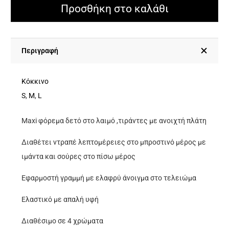
Δετό
Προσθήκη στο καλάθι
Στο
Λαιμό
Με
Περιγραφή
Ανοιχτή
Πλάτη
Κόκκινο
Ντραπέ
S
,
M
,
L
Λεπτομέρειες
Maxi φόρεμα δετό στο λαιμό ,τιράντες με ανοιχτή πλάτη
Και
Ιμάντα
Διαθέτει ντραπέ λεπτομέρειες στο μπροστινό μέρος με
-
ιμάντα και σούρες στο πίσω μέρος
Κόκκινο
Εφαρμοστή γραμμή με ελαφρύ άνοιγμα στο τελειώμα
ποσότητα
Ελαστικό με απαλή υφή
Διαθέσιμο σε 4 χρώματα