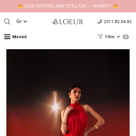
OUR OFFERS ARE STILL ON — HURRY !
Gr
2311.82.34.82
Μενού
Filter