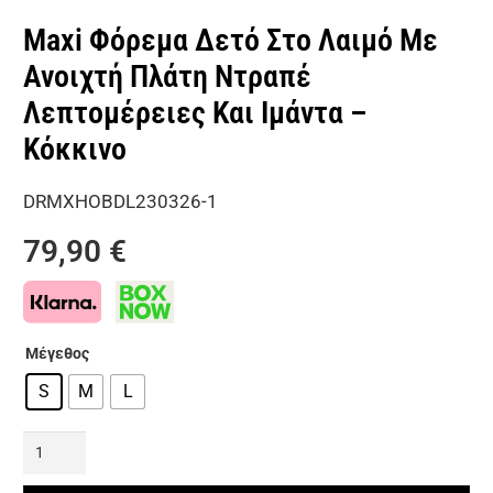
Maxi Φόρεμα Δετό Στο Λαιμό Με
Ανοιχτή Πλάτη Ντραπέ
Λεπτομέρειες Και Ιμάντα –
Κόκκινο
DRMXHOBDL230326-1
79,90
€
Μέγεθος
S
M
L
Maxi
Φόρεμα