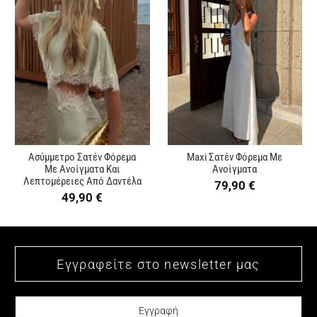
Ασύμμετρο Σατέν Φόρεμα
Maxi Σατέν Φόρεμα Με
Με Ανοίγματα Και
Ανοίγματα
Λεπτομέρειες Από Δαντέλα
79,90
€
49,90
€