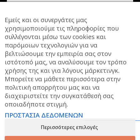
Εμείς και οι συνεργάτες μας
χρησιμοποιούμε τις πληροφορίες που
συλλέγονται μέσω των cookies και
ΕΠΙΚΟΙΝΩΝΙΑ
παρόμοιων τεχνολογιών για να
STORIES
βελτιώσουμε την εμπειρία σας στον
ΕΠΙΣΤΡΟΦΕΣ
ιστότοπό μας, να αναλύσουμε τον τρόπο
ΤΡΟΠΟΙ ΑΠΟΣΤΟΛΗΣ
χρήσης της και για λόγους μάρκετινγκ.
ΤΡΟΠΟΙ ΠΛΗΡΩΜΗΣ
Μπορείτε να μάθετε περισσότερα στην
πολιτική απορρήτου μας και να
ΠΡΟΣΤΑΣΙΑ ΔΕΔΟΜΕΝΩΝ
διαχειριστείτε την συγκατάθεσή σας
ΟΡΟΙ ΧΡΗΣΗΣ
οποιαδήποτε στιγμή.
ΑΝΑΖΗΤΗΣΗ ΠΑΡΑΓΓΕΛΙΑΣ
ΠΡΟΣΤΑΣΙΑ ΔΕΔΟΜΕΝΩΝ
KEEP IN TOUCH
Περισσότερες επιλογές