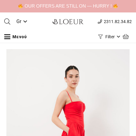
OUR OFFERS ARE STILL ON — HURRY !
Gr
2311.82.34.82
Μενού
Filter