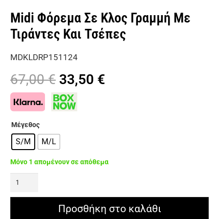
Midi Φόρεμα Σε Κλος Γραμμή Με
Τιράντες Και Τσέπες
MDKLDRP151124
Original
Η
67,00
€
33,50
€
price
τρέχουσα
was:
τιμή
67,00 €.
είναι:
Μέγεθος
33,50 €.
S/M
M/L
Μόνο 1 απομένουν σε απόθεμα
Midi
Φόρεμα
Σε
Προσθήκη στο καλάθι