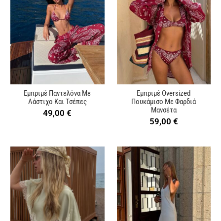
Εμπριμέ Παντελόνα Με
Εμπριμέ Oversized
Λάστιχο Και Τσέπες
Πουκάμισο Με Φαρδιά
Μανσέτα
49,00
€
59,00
€