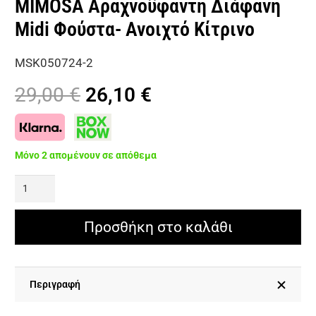
MIMOSA Αραχνοΰφαντη Διάφανη
Midi Φούστα- Ανοιχτό Κίτρινο
MSK050724-2
Original
Η
29,00
€
26,10
€
price
τρέχουσα
was:
τιμή
29,00 €.
είναι:
Μόνο 2 απομένουν σε απόθεμα
26,10 €.
MIMOSA
Αραχνοΰφαντη
Διάφανη
Προσθήκη στο καλάθι
Midi
Φούστα-
Ανοιχτό
Περιγραφή
Κίτρινο