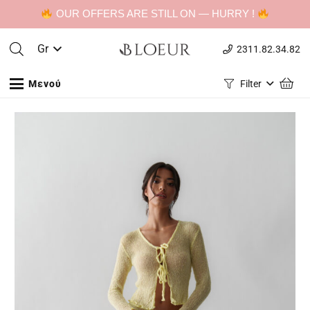
OUR OFFERS ARE STILL ON — HURRY !
Gr
2311.82.34.82
Μενού
Filter