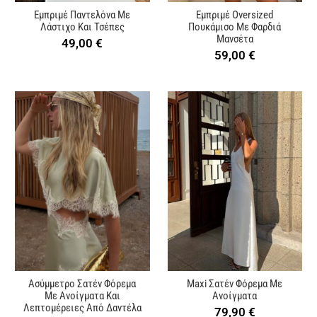
Εμπριμέ Παντελόνα Με
Εμπριμέ Oversized
Λάστιχο Και Τσέπες
Πουκάμισο Με Φαρδιά
Μανσέτα
49,00
€
59,00
€
Ασύμμετρο Σατέν Φόρεμα
Maxi Σατέν Φόρεμα Με
Με Ανοίγματα Και
Ανοίγματα
Λεπτομέρειες Από Δαντέλα
79,90
€