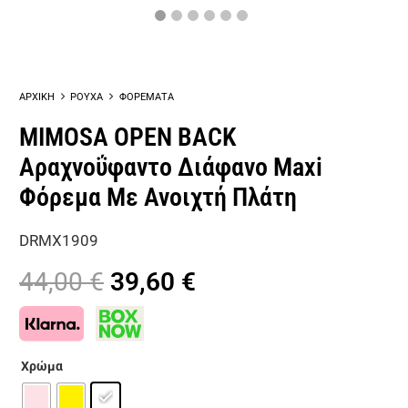
ΑΡΧΙΚΗ
ΡΟΥΧΑ
ΦΟΡΕΜΑΤΑ
MIMOSA OPEN BACK
Αραχνοΰφαντο Διάφανο Maxi
Φόρεμα Με Ανοιχτή Πλάτη
DRMΧ1909
Original
Η
44,00
€
39,60
€
price
τρέχουσα
was:
τιμή
44,00 €.
είναι:
Χρώμα
39,60 €.