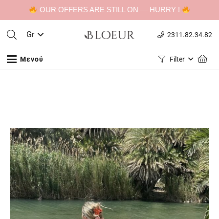
OUR OFFERS ARE STILL ON — HURRY !
Gr
2311.82.34.82
Μενού
Filter