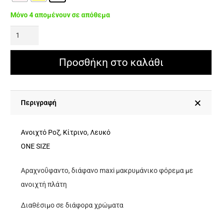
Μόνο 4 απομένουν σε απόθεμα
MIMOSA
OPEN
BACK
Προσθήκη στο καλάθι
Αραχνοΰφαντο
Διάφανο
Maxi
Περιγραφή
Φόρεμα
Με
Ανοιχτό Ροζ
,
Κίτρινο
,
Λευκό
Ανοιχτή
ONE SIZE
Πλάτη
Αραχνοΰφαντο, διάφανο maxi μακρυμάνικο φόρεμα με
ποσότητα
ανοιχτή πλάτη
Διαθέσιμο σε διάφορα χρώματα