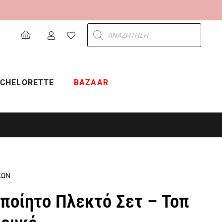
Products
search
CHELORETTE
BAZAAR
ΧΩΝ
οποίητο Πλεκτό Σετ – Τοπ