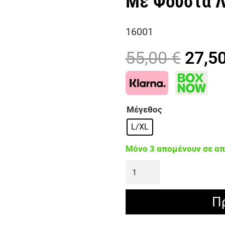
Με Φούστα 
16001
Origi
55,00
€
27,5
price
was:
55,00
Μέγεθος
L/XL
Μόνο 3 απομένουν σε α
OLIVIA
Χειροποίητο
Πλεκτό
Π
Σετ
-