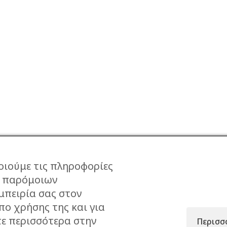
οιούμε τις πληροφορίες
ι παρόμοιων
μπειρία σας στον
ΕΠΙΣΤΡΟΦΕΣ
ΠΡΟΣΤΑΣΙΑ ΔΕΔΟΜΕΝ
πο χρήσης της και για
ΤΡΟΠΟΙ
ΟΡΟΙ ΧΡΗΣΗΣ
τε περισσότερα στην
Περισσ