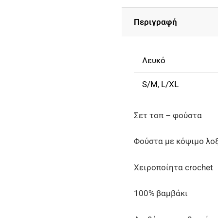
Τοπ
Περιγραφή
Με
Φούστα
Λευκό
Λευκό
ποσότητα
S/M
,
L/XL
Σετ τοπ – φούστα
Φούστα με κόψιμο λοξ
Χειροποίητα crochet
100% βαμβάκι