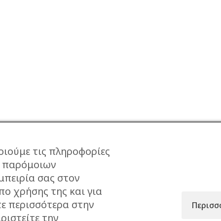
οιούμε τις πληροφορίες
ι παρόμοιων
μπειρία σας στον
ΕΠΙΣΤΡΟΦΕΣ
ΠΡΟΣΤΑΣΙΑ ΔΕΔΟΜΕΝ
πο χρήσης της και για
ΤΡΟΠΟΙ
ΟΡΟΙ ΧΡΗΣΗΣ
τε περισσότερα στην
Περισσ
ΑΠΟΣΤΟΛΗΣ
ΑΝΑΖΗΤΗΣΗ ΠΑΡΑΓΓΕ
ριστείτε την