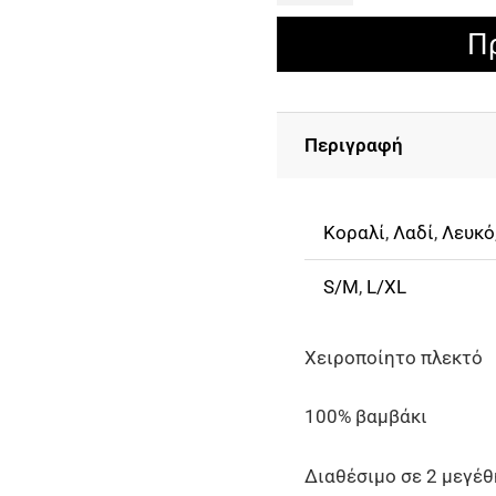
Πλεκτό
Π
Top
Με
Λεπτομέρειες
Περιγραφή
Από
Φυσικά
Κοχύλια
Κοραλί
,
Λαδί
,
Λευκό
ποσότητα
S/M
,
L/XL
Χειροποίητο πλεκτό
100% βαμβάκι
Διαθέσιμο σε 2 μεγέ