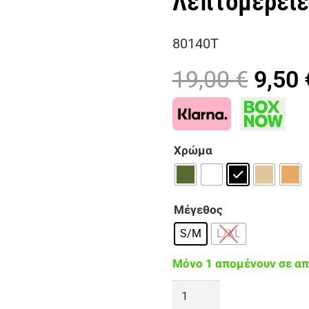
Λεπτομέρειε
80140T
Origi
19,00
€
9,50
price
was:
19,00
Χρώμα
Μέγεθος
S/M
L/XL
Μόνο 1 απομένουν σε α
PHUKET
Χειροποίητο