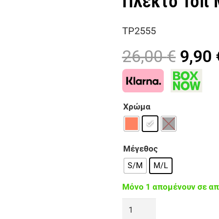
Πλεκτό Τοπ 
TP2555
Origi
26,00
€
9,90
price
was:
26,00
Χρώμα
Μέγεθος
S/M
M/L
Μόνο 1 απομένουν σε α
PICK
ME