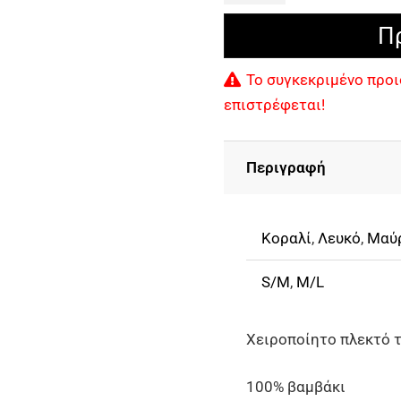
Χειροποίητο
Π
Βαμβακερό
Πλεκτό
Το συγκεκριμένο προι
Τοπ
επιστρέφεται!
Με
Κρόσσια
Περιγραφή
ποσότητα
Κοραλί
,
Λευκό
,
Μαύ
S/M
,
M/L
Χειροποίητο πλεκτό 
100% βαμβάκι