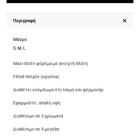
Maxi
Σατέν
Φόρεμα
Περιγραφή
Με
Ανοιχτή
Μαύρο
Πλάτη
S
,
M
,
L
-
Maxi σατέν φόρεμα με ανοιχτή πλάτη
Δένει
Στο
Fitted πατρόν γοργόνας
Λαιμό-
Διαθέτει κούμπωμα στο λαιμό και φερμουάρ
Μαύρο
ποσότητα
Εφαρμοστό , απαλή υφή
Διαθέσιμο σε 3 χρώματα
Διαθέσιμο σε 3 μεγέθη