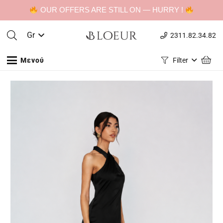
OUR OFFERS ARE STILL ON — HURRY !
Gr
2311.82.34.82
Μενού
Filter