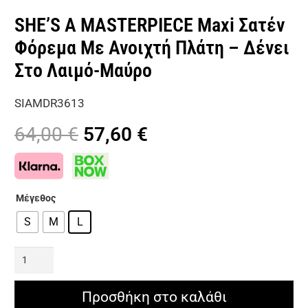
SHE’S A MASTERPIECE Maxi Σατέν
Φόρεμα Με Ανοιχτή Πλάτη – Δένει
Στο Λαιμό-Μαύρο
SIAMDR3613
Original
Η
64,00
€
57,60
€
price
τρέχουσα
was:
τιμή
64,00 €.
είναι:
Μέγεθος
57,60 €.
S
M
L
SHE'S
A
MASTERPIECE
Προσθήκη στο καλάθι