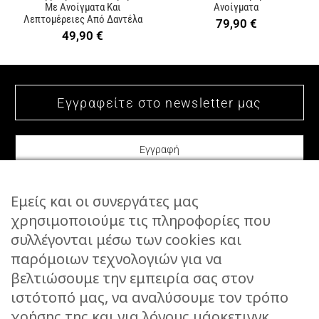
Με Ανοίγματα Και
Ανοίγματα
Λεπτομέρειες Από Δαντέλα
79,90
€
49,90
€
Εμείς και οι συνεργάτες μας
χρησιμοποιούμε τις πληροφορίες που
συλλέγονται μέσω των cookies και
ΕΠΙΚΟΙΝΩΝΙΑ
παρόμοιων τεχνολογιών για να
STORIES
βελτιώσουμε την εμπειρία σας στον
ΕΠΙΣΤΡΟΦΕΣ
ιστότοπό μας, να αναλύσουμε τον τρόπο
ΤΡΟΠΟΙ ΑΠΟΣΤΟΛΗΣ
χρήσης της και για λόγους μάρκετινγκ.