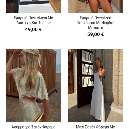
Εμπριμέ Παντελόνα Με
Εμπριμέ Oversized
Λάστιχο Και Τσέπες
Πουκάμισο Με Φαρδιά
Μανσέτα
49,00
€
59,00
€
Ασύμμετρο Σατέν Φόρεμα
Maxi Σατέν Φόρεμα Με