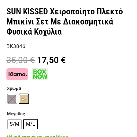
SUN KISSED Χειροποίητο Πλεκτό
Μπικίνι Σετ Με Διακοσμητικά
Φυσικά Κοχύλια
BK3846
Original
Η
35,00
€
17,50
€
price
τρέχουσα
was:
τιμή
35,00 €.
είναι:
Χρώμα
17,50 €.
Μέγεθος
S/M
M/L
Μόνο 5 απομένουν σε απόθεμα