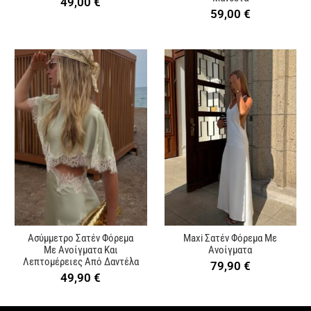
49,00
€
59,00
€
Ασύμμετρο Σατέν Φόρεμα
Maxi Σατέν Φόρεμα Με
Με Ανοίγματα Και
Ανοίγματα
Λεπτομέρειες Από Δαντέλα
79,90
€
49,90
€