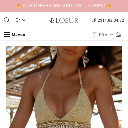
OUR OFFERS ARE STILL ON — HURRY !
Gr
2311.82.34.82
Μενού
Filter