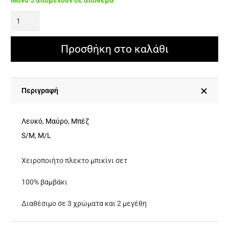
SUN
KISSED
Χειροποίητο
Προσθήκη στο καλάθι
Πλεκτό
Μπικίνι
Σετ
Περιγραφή
Με
Διακοσμητικά
Λευκό
,
Μαύρο
,
Μπέζ
Φυσικά
S/M
,
M/L
Κοχύλια
Χειροποιήτο πλεκτο μπικίνι σετ
ποσότητα
100% βαμβάκι
Διαθέσιμο σε 3 χρώματα και 2 μεγέθη