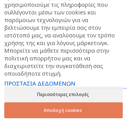
χρησιμοποιούμε τις πληροφορίες που
συλλέγονται μέσω των cookies και
ΕΠΙΚΟΙΝΩΝΙΑ
παρόμοιων τεχνολογιών για να
STORIES
βελτιώσουμε την εμπειρία σας στον
ΕΠΙΣΤΡΟΦΕΣ
ιστότοπό μας, να αναλύσουμε τον τρόπο
ΤΡΟΠΟΙ ΑΠΟΣΤΟΛΗΣ
χρήσης της και για λόγους μάρκετινγκ.
ΤΡΟΠΟΙ ΠΛΗΡΩΜΗΣ
Μπορείτε να μάθετε περισσότερα στην
πολιτική απορρήτου μας και να
ΠΡΟΣΤΑΣΙΑ ΔΕΔΟΜΕΝΩΝ
διαχειριστείτε την συγκατάθεσή σας
ΟΡΟΙ ΧΡΗΣΗΣ
οποιαδήποτε στιγμή.
ΑΝΑΖΗΤΗΣΗ ΠΑΡΑΓΓΕΛΙΑΣ
ΠΡΟΣΤΑΣΙΑ ΔΕΔΟΜΕΝΩΝ
KEEP IN TOUCH
Περισσότερες επιλογές
Αποδοχή cookies
ΑΡ.ΓΕΜΗ: 148858733000