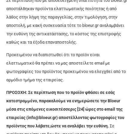
Σε περίπτωση που με αποδεδειγμένη υπαιτιότητα του bloeur.gr
αποστάλθηκαν προϊόντα ελαττωματικής ποιότητας ή από
λάθος στην λήψη της παραγγελίας, στην τιμολόγηση, στην
αποστολή, με κακή συσκευασία τότε το bloeur.gr αναλαμβάνει
την ευθύνη της αντικατάστασης, το κόστος της επιστροφής
καθώς και τα έξοδα επαναποστολής.
Προκειμένου να διαπιστωθεί ότι το προϊόν είναι
ελαττωματικό θα πρέπει να μας αποστείλετε email με
φωτογραφίες του προϊόντος προκειμένου να ελεγχθεί από το
αρμόδιο τμήμα της εταιρείας.
ΠΡΟΣΟΧΗ:
Σε περίπτωση που το προϊόν φθάσει σε εσάς
κατεστραμμένο, παρακαλούμε να ενημερώσετε την Bloeur
μέσα στις επόμενες εικοσιτέσσερις [24] ώρες στο email της
εταιρείας (
info@bloeur.gr
) αποστέλλοντας φωτογραφίες του
προϊόντος που λάβατε,ώστε να αναλάβει την ευθύνη.
Σε