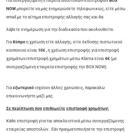
Για συνεργαζόμενη εταιρεία αποστολών-επιστροφών
BOX
NOW
μπορείτε να μας ενημερώσετε τηλεφωνικώς, είτε μέσω
email με το αίτημα επιστροφής-αλλαγής σας και θα
λάβετε ενημέρωση για την διαδικασία που ακολουθείτε.
Για
Κύπρο
η χρέωση είτε αλλαγής, είτε έκδοσης πιστωτικού
κουπονιού είναι
10€ ,
η χρέωση επιστροφής για επιστροφή
χρημάτων/επιστροφή χρημάτων μέσω Klarna είναι
6€
(με
συνεργαζόμενη εταιρεία επιστροφής την BOX NOW).
Για
εξωτερικό
ισχύουν άλλες χρεώσεις, παρακαλώ
επικοινωνήστε μαζί μας.
Σε
π
ερί
π
τωση
π
ου
ε
π
ιθυμείτε
ε
π
ιστροφή
χρημάτων:
Κάθε επιστροφή γίνεται αποκλειστικά μέσω συνεργαζόμενης
εταιρείας αποστολών . Εάν πραγματοποιήσετε την επιστροφή